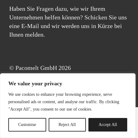
Haben Sie Fragen dazu, wie wir Ihrem
Unternehmen helfen können? Schicken Sie uns
eine E-Mail und wir werden uns in Kürze bei
Ihnen melden.
© Pacomelt GmbH 2026
Downloads
Impressum
We value your privacy
Allgemeine Geschäftsbedingungen
Kontakt
We use cookies to enhance your browsing experience, serve
personalised ads or content, and analyse our traffic. By clicking
"Accept All", you consent to our use of cookies.
Customise
Reject All
Accept All